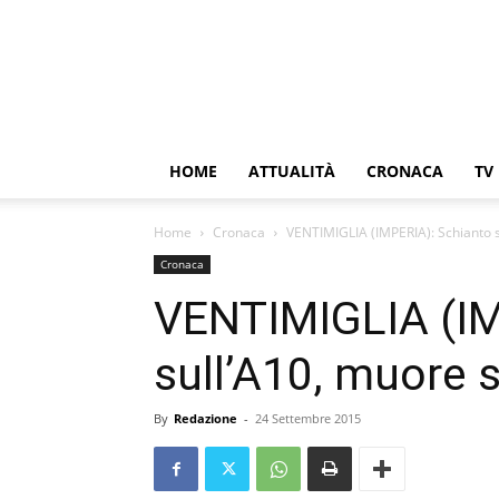
HOME
ATTUALITÀ
CRONACA
TV
Home
Cronaca
VENTIMIGLIA (IMPERIA): Schianto s
Cronaca
VENTIMIGLIA (IM
sull’A10, muore 
By
Redazione
-
24 Settembre 2015