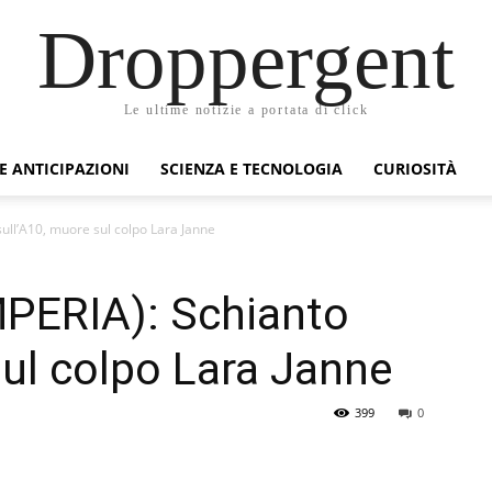
Droppergent
Le ultime notizie a portata di click
 E ANTICIPAZIONI
SCIENZA E TECNOLOGIA
CURIOSITÀ
ull’A10, muore sul colpo Lara Janne
PERIA): Schianto
sul colpo Lara Janne
399
0