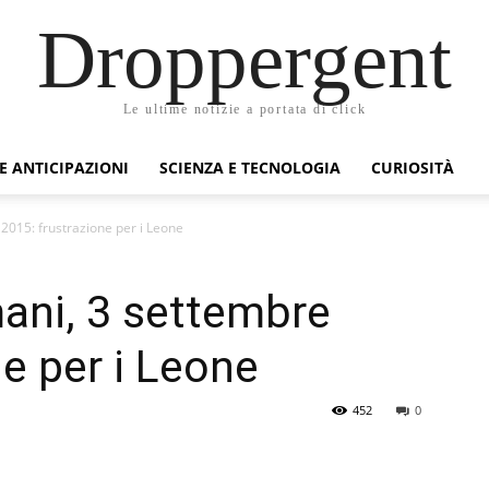
Droppergent
Le ultime notizie a portata di click
 E ANTICIPAZIONI
SCIENZA E TECNOLOGIA
CURIOSITÀ
2015: frustrazione per i Leone
ani, 3 settembre
e per i Leone
452
0