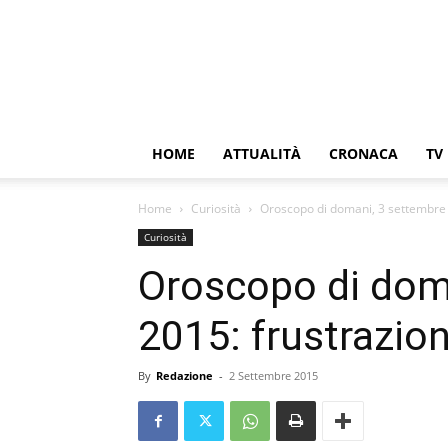
HOME
ATTUALITÀ
CRONACA
TV
Home
Curiosità
Oroscopo di domani, 3 settembre 
Curiosità
Oroscopo di dom
2015: frustrazion
By
Redazione
-
2 Settembre 2015