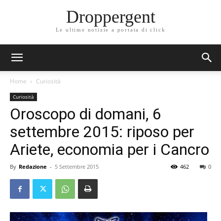
Droppergent
Le ultime notizie a portata di click
Home
Curiosità
Curiosità
Oroscopo di domani, 6
settembre 2015: riposo per
Ariete, economia per i Cancro
By
Redazione
-
5 Settembre 2015
462
0