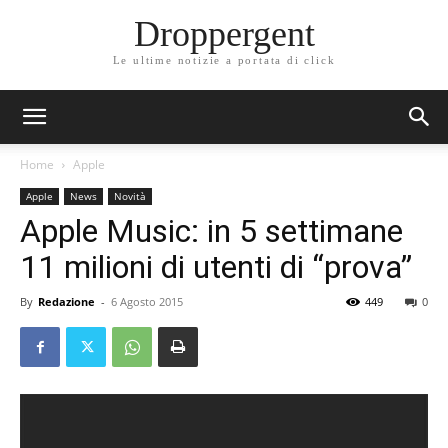
Droppergent
Le ultime notizie a portata di click
Home
Apple
Apple
News
Novità
Apple Music: in 5 settimane
11 milioni di utenti di “prova”
By
Redazione
-
6 Agosto 2015
449
0